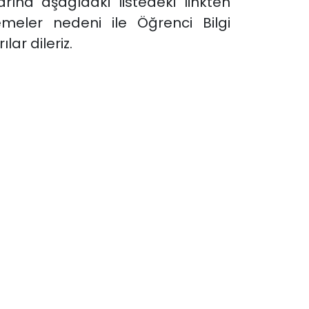
na aşağıdaki listedeki linkten
emeler nedeni ile Öğrenci Bilgi
ar dileriz.