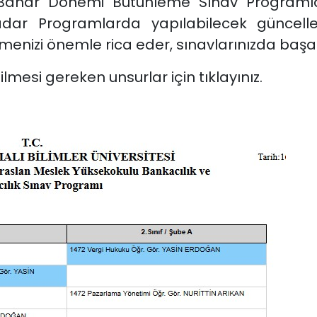
 Bahar Dönemi Bütünleme Sınav Programları
e kadar Programlarda yapılabilecek güncell
enizi önemle rica eder, sınavlarınızda başarıl
ilmesi gereken unsurlar için tıklayınız.