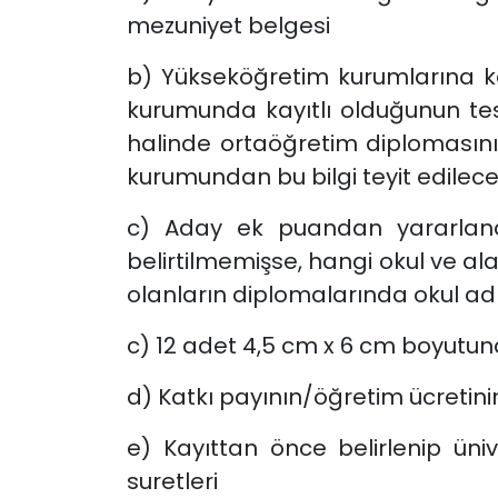
mezuniyet belgesi
b) Yükseköğretim kurumlarına ka
kurumunda kayıtlı olduğunun te
halinde ortaöğretim diplomasın
kurumundan bu bilgi teyit edilecek
c) Aday ek puandan yararlanar
belirtilmemişse, hangi okul ve
olanların diplomalarında okul ad
c) 12 adet 4,5 cm x 6 cm boyutun
d) Katkı payının/öğretim ücretinin
e) Kayıttan önce belirlenip üniv
suretleri