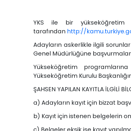
YKS ile bir yükseköğretim p
tarafından
http://kamu.turkiye.go
Adayların askerlikle ilgili sorunla
Genel Müdürlüğüne başvurmaları
Yükseköğretim programlarına 
Yükseköğretim Kurulu Başkanlığın
ŞAHSEN YAPILAN KAYITLA İLGİLİ BİL
a) Adayların kayıt için bizzat baş
b) Kayıt için istenen belgelerin o
c) Belgeler eksik ise kayıt yapılm