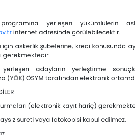
rogramına yerleşen yükümlülerin asker
v.tr
internet adresinde görülebilecektir.
rı için askerlik şubelerine, kredi konusunda ayrı
 gerekmektedir.
yerleşen adayların yerleştirme sonuçlar
a (YÖK) ÖSYM tarafından elektronik ortamda i
GİLER
vurmaları (elektronik kayıt hariç) gerekmekted
naysız sureti veya fotokopisi kabul edilmez.
az.