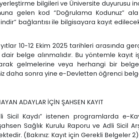
erleştirme bilgileri ve Üniversite duyurusu i
onuna gelen kod “Doğrulama Kodunuz” al
dir” bağlantısı ile bilgisayara kayıt edilecek
ıtlar 10-12 Ekim 2025 tarihleri arasında gerçe
 dair belge alınmalıdır. Bu yöntemle kayıt 
i olarak gelmelerine veya herhangi bir belg
iz daha sonra yine e-Devletten öğrenci belges
AYAN ADAYLAR İÇİN ŞAHSEN KAYIT
dli Sicil Kaydı” istenen programlarda e-Ka
şahsen Sağlık Kurulu Raporu ve Adli Sicil Arş
edir. (Bakınız: Kayıt için Gerekli Belgeler 2