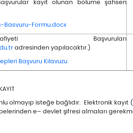
Başvurular kayıt olunan bölüme şahsen
-Basvuru-Formu.docx
eti Başvuruları
du.tr
adresinden yapılacaktır.)
epleri Başvuru Kılavuzu
KAYIT
nlu olmayıp isteğe bağlıdır. Elektronik kayı
belerinden e– devlet şifresi almaları gerekm