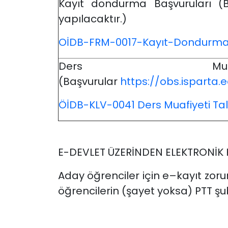
Kayıt dondurma Başvuruları (
yapılacaktır.)
OİDB-FRM-0017-Kayıt-Dondurma
Ders Muafiy
(Başvurular
https://obs.isparta.e
ÖİDB-KLV-0041 Ders Muafiyeti Tal
E-DEVLET ÜZERİNDEN ELEKTRONİK 
Aday öğrenciler için e–kayıt zoru
öğrencilerin (şayet yoksa) PTT şu