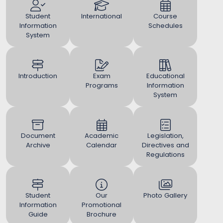
Student
International
Course
Information
Schedules
System
Introduction
Exam
Educational
Programs
Information
System
Document
Academic
Legislation,
Archive
Calendar
Directives and
Regulations
Student
Our
Photo Gallery
Information
Promotional
Guide
Brochure