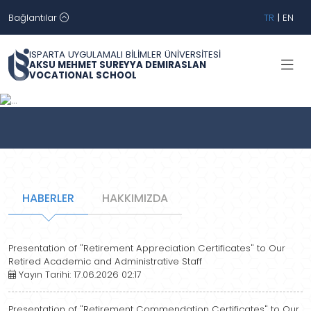
Bağlantılar
TR
|
EN
ISPARTA UYGULAMALI BİLİMLER ÜNİVERSİTESİ
AKSU MEHMET SUREYYA DEMIRASLAN
VOCATIONAL SCHOOL
Geri
İleri
HABERLER
HAKKIMIZDA
Presentation of "Retirement Appreciation Certificates" to Our
Retired Academic and Administrative Staff
Yayın Tarihi: 17.06.2026 02:17
Presentation of "Retirement Commendation Certificates" to Our