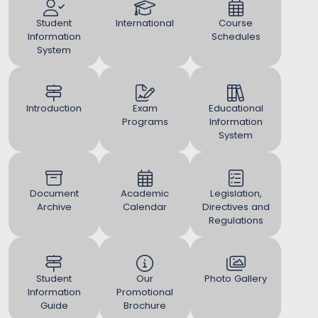
Student
International
Course
Information
Schedules
System
Introduction
Exam
Educational
Programs
Information
System
Document
Academic
Legislation,
Archive
Calendar
Directives and
Regulations
Student
Our
Photo Gallery
Information
Promotional
Guide
Brochure