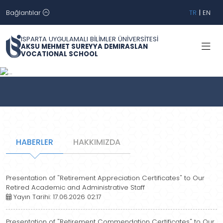
Bağlantılar
TR
|
EN
ISPARTA UYGULAMALI BİLİMLER ÜNİVERSİTESİ
AKSU MEHMET SUREYYA DEMIRASLAN
VOCATIONAL SCHOOL
Geri
İleri
HABERLER
HAKKIMIZDA
Presentation of "Retirement Appreciation Certificates" to Our
Retired Academic and Administrative Staff
Yayın Tarihi: 17.06.2026 02:17
Presentation of "Retirement Commendation Certificates" to Our